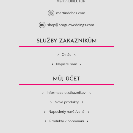
Martin DIRECTOR
martindobes.com
shop@pragueweddings.com
SLUŽBY ZÁKAZNÍKŮM
O nás
Napište nám
MŮJ ÚČET
Informace o zákazníkovi
Nové produkty
Naposledy navštívené
Produkty k porovnání