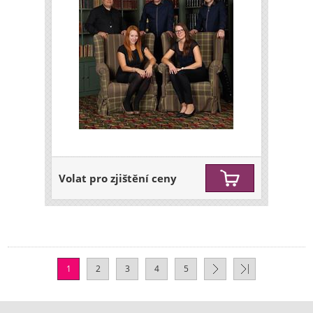
Volat pro zjištění ceny
1
2
3
4
5