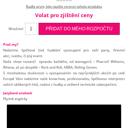
Buďte první, kdo napíše recenzi tohoto produktu
Volat pro zjištění ceny
Množství:
Proč my?
Nabízíme špičkové živé hudební vystoupení pro vaší party, firemní
akci, svatbu, či jiný event.
Naše show roztančí opravdu každého, od teenagerů – Pharrell Williams,
Rihana, až po dospělé – Rock and Roll, ABBA, Rolling Stones.
S mnohaletou zkušeností s vystupováním na nejrůznějších akcích po celé
Evropě Vám nabízíme naše know-how, profesionalitu, špičkovou interpretci
vašich oblíbených hitů, radost z hudby a veškeré technické zabezpečení.
Jazykové znalosti
Plynně anglicky