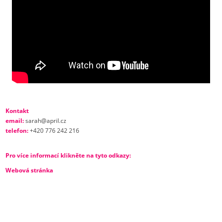
Kontakt
email:
sarah@april.cz
telefon:
+420 776 242 216
Pro více informací klikněte na tyto odkazy:
Webová stránka