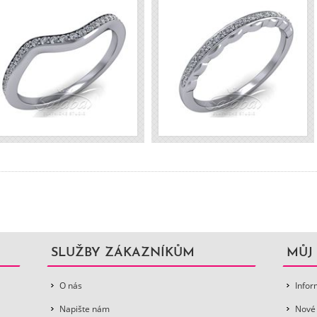
14900 Kč s DPH
8100 Kč s DP
SLUŽBY ZÁKAZNÍKŮM
MŮJ
O nás
Infor
Napište nám
Nové