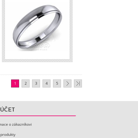
H
1
2
3
4
5
 ÚČET
mace o zákazníkovi
 produkty