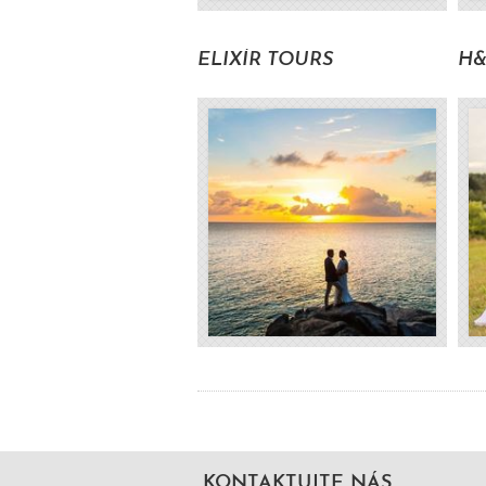
ELIXÍR TOURS
H&
Volat pro zjištění ceny
od 24208 Kč s DPH
KONTAKTUJTE NÁS