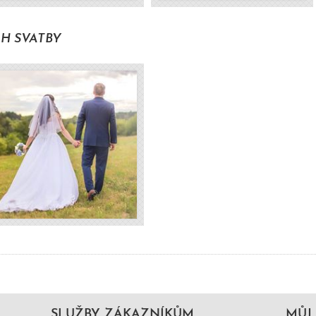
H SVATBY
SLUŽBY ZÁKAZNÍKŮM
MŮJ