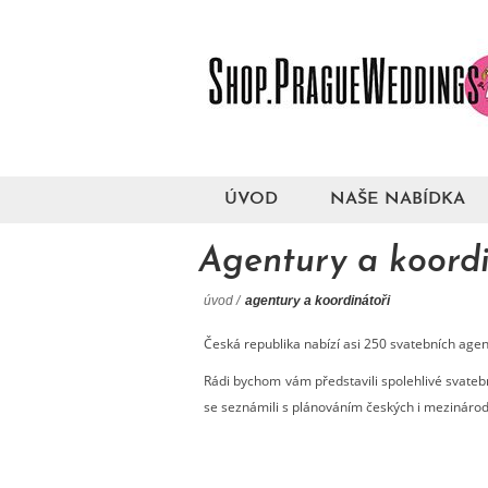
ÚVOD
NAŠE NABÍDKA
Agentury a koordi
úvod
/
agentury a koordinátoři
Česká republika nabízí asi 250 svatebních agent
Rádi bychom vám představili spolehlivé svateb
se seznámili s plánováním českých i mezinárod