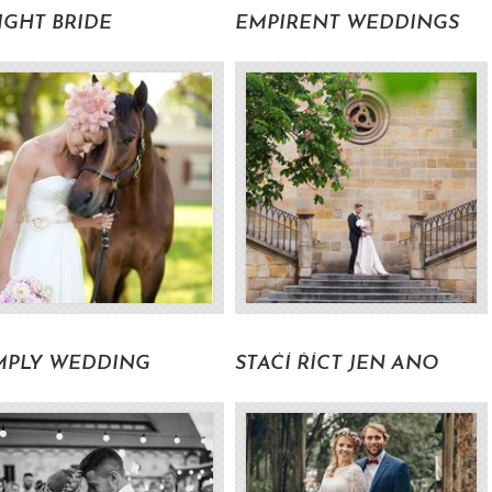
IGHT BRIDE
EMPIRENT WEDDINGS
Volat pro zjištění ceny
Volat pro zjištění cen
MPLY WEDDING
STAČÍ ŘÍCT JEN ANO