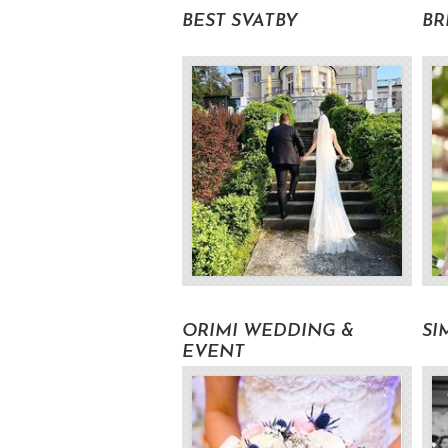
BEST SVATBY
BR
Volat pro zjištění ceny
Volat pro zjištění ceny
ORIMI WEDDING &
SI
EVENT