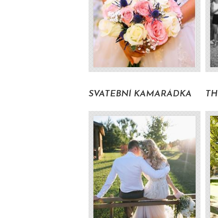
Volat pro zjištění ceny
Volat pro zjištění ceny
SVATEBNÍ KAMARÁDKA
TH
Volat pro zjištění ceny
od 1500 Kč s DPH