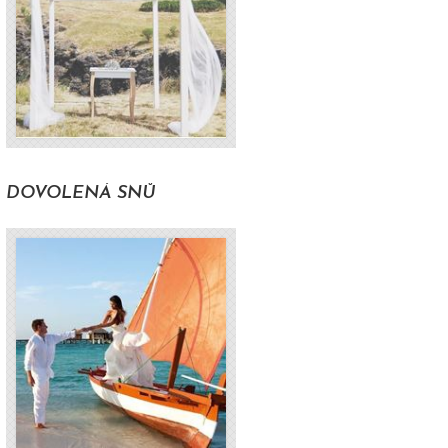
H
DOVOLENÁ SNŮ
y