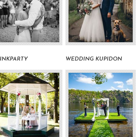
Volat pro zjištění ceny
11900 Kč s DP
INKPARTY
WEDDING KUPIDON
Volat pro zjištění ceny
Volat pro zjištění cen