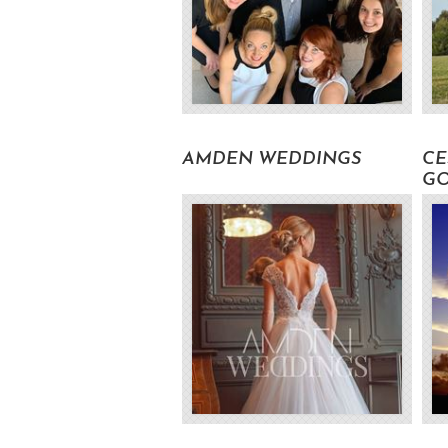
Volat pro zjištění ceny
od 0 Kč s DPH
AMDEN WEDDINGS
CE
GO
Volat pro zjištění ceny
Volat pro zjištění ceny