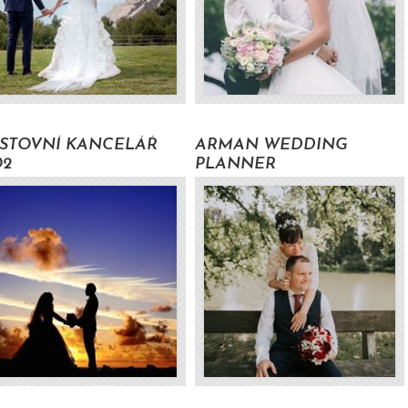
Volat pro zjištění cen
od 300 Kč s DPH
STOVNÍ KANCELÁŘ
ARMAN WEDDING
2
PLANNER
4500 Kč s DPH
Volat pro zjištění cen