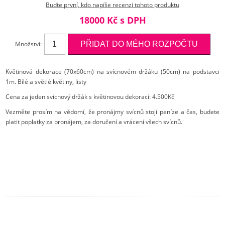
Buďte první, kdo napíše recenzi tohoto produktu
18000 Kč s DPH
Množství:
Květinová dekorace (70x60cm) na svícnovém držáku (50cm) na podstavci
1m. Bílé a světlé květiny, listy
Cena za jeden svícnový držák s květinovou dekorací: 4.500Kč
Vezměte prosím na vědomí, že pronájmy svícnů stojí peníze a čas, budete
platit poplatky za pronájem, za doručení a vrácení všech svícnů.