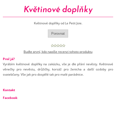
Květinové doplňky
Květinové doplňky od Le Petit Joie.
Buďte první, kdo napíše recenzi tohoto produktu
Proč já?
Vyrábím květinové doplňky na zakázku, vše je dle přání nevěsty. Květinové
věnečky pro nevěstu, drůžičky, korsáž pro ženicha a další ozdoby pro
svatebčany. Vše jak pro dospělé tak pro malé parádnice.
Kontakt
Facebook