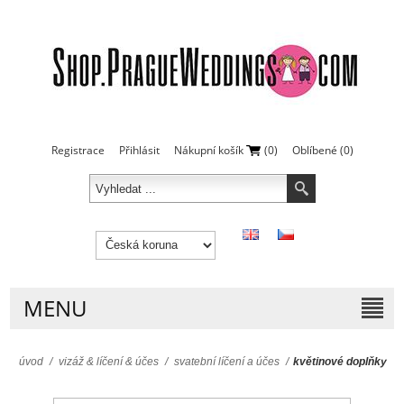
Registrace
Přihlásit
Nákupní košík
(0)
Oblíbené
(0)
MENU
úvod
/
vizáž & líčení & účes
/
svatební líčení a účes
/
květinové doplňky