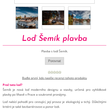
Loď Šemík plavba
Plavba s lodí Šemík.
Buďte první, kdo napíše recenzi tohoto produktu
Proč tato loď?
Šemík je nová loď moderního designu a stavby, určená pro vyhlídkové
plavby po Vltavě v Praze a soukromé pronájmy.
Loď nabízí pohodlí pro cestující, její provoz je ekologický a tichý. Důležitými
kritérii je také bezbariérovost a ponor lodi.