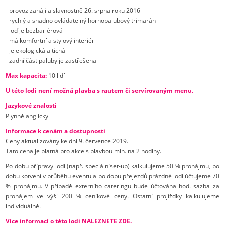
- provoz zahájila slavnostně 26. srpna roku 2016
- rychlý a snadno ovládatelný hornopalubový trimarán
- loď je bezbariérová
- má komfortní a stylový interiér
- je ekologická a tichá
- zadní část paluby je zastřešena
Max kapacita:
10 lidí
U této lodi není možná plavba s rautem či servírovaným menu.
Jazykové znalosti
Plynně anglicky
Informace k cenám a dostupnosti
Ceny aktualizovány ke dni 9. července 2019.
Tato cena je platná pro akce s plavbou min. na 2 hodiny.
Po dobu přípravy lodi (např. speciálníset-up) kalkulujeme 50 % pronájmu, po
dobu kotvení v průběhu eventu a po dobu přejezdů prázdné lodi účtujeme 70
% pronájmu. V případě externího cateringu bude účtována hod. sazba za
pronájem ve výši 200 % ceníkové ceny. Ostatní projížďky kalkulujeme
individuálně.
Více informací o této lodi
NALEZNETE ZDE
.