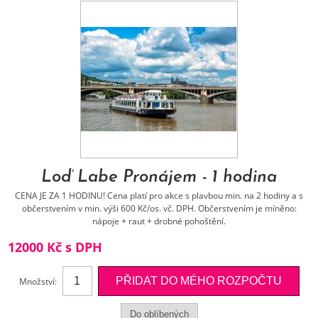
Loď Labe Pronájem - 1 hodina
CENA JE ZA 1 HODINU! Cena platí pro akce s plavbou min. na 2 hodiny a s
občerstvením v min. výši 600 Kč/os. vč. DPH. Občerstvením je míněno:
nápoje + raut + drobné pohoštění.
12000 Kč s DPH
Množství: