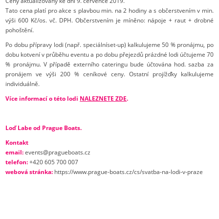
Ceny aktualizovány ke dni 9. července 2019.
Tato cena platí pro akce s plavbou min. na 2 hodiny a s občerstvením v min.
výši 600 Kč/os. vč. DPH. Občerstvením je míněno: nápoje + raut + drobné
pohoštění.
Po dobu přípravy lodi (např. speciálníset-up) kalkulujeme 50 % pronájmu, po
dobu kotvení v průběhu eventu a po dobu přejezdů prázdné lodi účtujeme 70
% pronájmu. V případě externího cateringu bude účtována hod. sazba za
pronájem ve výši 200 % ceníkové ceny. Ostatní projížďky kalkulujeme
individuálně.
Více informací o této lodi
NALEZNETE ZDE
.
Loď Labe od Prague Boats.
Kontakt
email:
events@pragueboats.cz
telefon:
+420 605 700 007
webová stránka:
https://www.prague-boats.cz/cs/svatba-na-lodi-v-praze