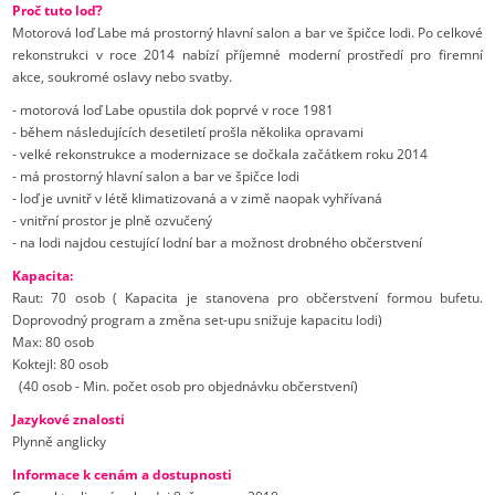
Proč tuto loď?
Motorová loď Labe má prostorný hlavní salon a bar ve špičce lodi. Po celkové
rekonstrukci v roce 2014 nabízí příjemné moderní prostředí pro firemní
akce, soukromé oslavy nebo svatby.
- motorová loď Labe opustila dok poprvé v roce 1981
- během následujících desetiletí prošla několika opravami
- velké rekonstrukce a modernizace se dočkala začátkem roku 2014
- má prostorný hlavní salon a bar ve špičce lodi
- loď je uvnitř v létě klimatizovaná a v zimě naopak vyhřívaná
- vnitřní prostor je plně ozvučený
- na lodi najdou cestující lodní bar a možnost drobného občerstvení
Kapacita:
Raut: 70 osob ( Kapacita je stanovena pro občerstvení formou bufetu.
Doprovodný program a změna set-upu snižuje kapacitu lodi)
Max: 80 osob
Koktejl: 80 osob
(40 osob - Min. počet osob pro objednávku občerstvení)
Jazykové znalosti
Plynně anglicky
Informace k cenám a dostupnosti