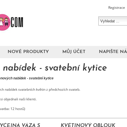
Registrace
NOVÉ PRODUKTY
MŮJ ÚČET
NAPIŠTE N
 nabídek - svatební kytice
enových nabídek - svatební kytice
ých nabídek svatebních květin z předchozích svateb.
i objednali naši klienti.
vatba: 12 hostů)
YČEJNÁ VÁZA S
KVĚTINOVÝ OBLOUK