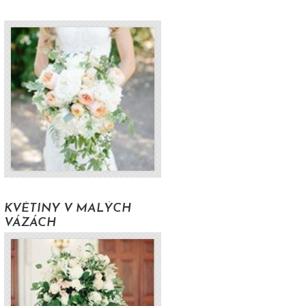
H
KVĚTINY V MALÝCH
VÁZÁCH