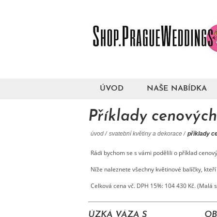
ÚVOD
NAŠE NABÍDKA
Příklady cenových
úvod
/
svatební květiny a dekorace
/
příklady c
Rádi bychom se s vámi podělili o příklad cenov
Níže naleznete všechny květinové balíčky, kteří s
Celková cena vč. DPH 15%: 104 430 Kč. (Malá s
ÚZKÁ VÁZA S
OB