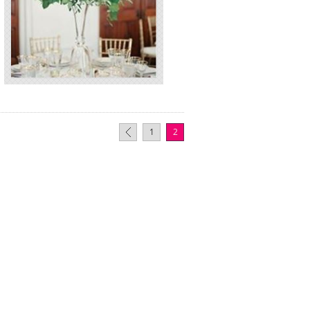
H
1
2