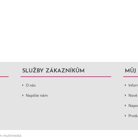
SLUŽBY ZÁKAZNÍKŮM
MŮJ
O nás
Infor
Napište nám
Nové
Napos
Produ
n multimedia