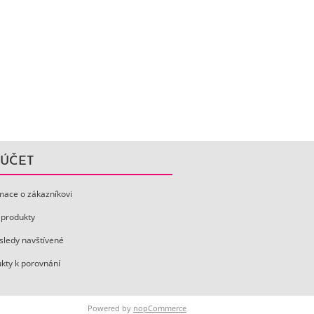
 ÚČET
mace o zákazníkovi
 produkty
ledy navštívené
kty k porovnání
Powered by
nopCommerce