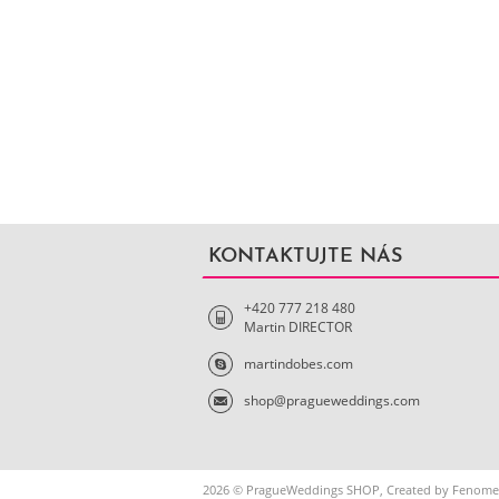
KONTAKTUJTE NÁS
+420 777 218 480
Martin DIRECTOR
martindobes.com
shop@pragueweddings.com
2026 © PragueWeddings SHOP, Created by
Fenome