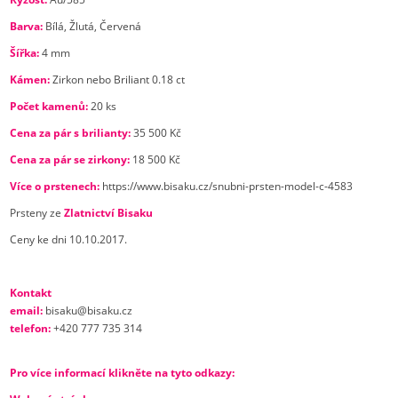
Barva:
Bílá, Žlutá, Červená
Šířka:
4 mm
Kámen:
Zirkon nebo Briliant 0.18 ct
Počet kamenů:
20 ks
Cena za pár s brilianty:
35 500 Kč
Cena za pár se zirkony:
18 500 Kč
Více o prstenech:
https://www.bisaku.cz/snubni-prsten-model-c-4583
Prsteny ze
Zlatnictví Bisaku
Ceny ke dni 10.10.2017.
Kontakt
email:
bisaku@bisaku.cz
telefon:
+420 777 735 314
Pro více informací klikněte na tyto odkazy: