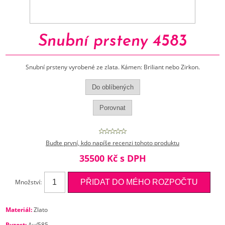
Snubní prsteny 4583
Snubní prsteny vyrobené ze zlata. Kámen: Briliant nebo Zirkon.
Buďte první, kdo napíše recenzi tohoto produktu
35500 Kč s DPH
Množství:
Materiál:
Zlato
Ryzost:
Au/585