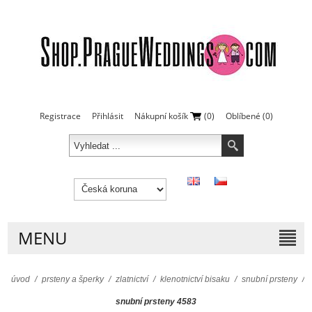
Registrace
Přihlásit
Nákupní košík
(0)
Oblíbené
(0)
MENU
úvod
/
prsteny a šperky
/
zlatnictví
/
klenotnictví bisaku
/
snubní prsteny
/
snubní prsteny 4583