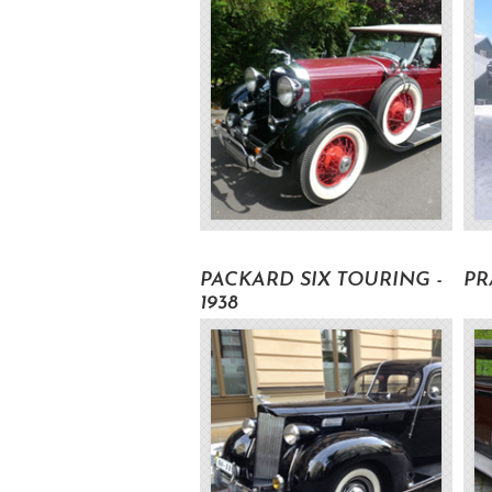
12100 Kč s DPH
Volat pro zjištění ceny
PACKARD SIX TOURING -
PR
1938