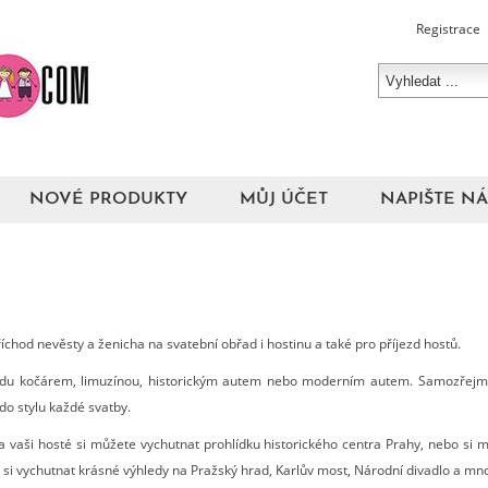
Registrace
NOVÉ PRODUKTY
MŮJ ÚČET
NAPIŠTE N
chod nevěsty a ženicha na svatební obřad i hostinu a také pro příjezd hostů.
adu kočárem, limuzínou, historickým autem nebo moderním autem. Samozřejm
do stylu každé svatby.
 a vaši hosté si můžete vychutnat prohlídku historického centra Prahy, nebo si m
 si vychutnat krásné výhledy na Pražský hrad, Karlův most, Národní divadlo a mn