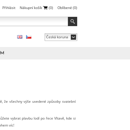
Přihlásit
Nákupní košík
(0)
Oblíbené
(0)
Česká koruna
ÁM
ě, že všechny výše uvedené způsoby svatební
ůžete vybrat plavbu lodí po řece Vltavě, kde si
ohem víc!